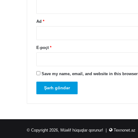
Ad
*
E-poçt
*
Save my name, email, and website in this browser 
© Copyright 2026, Müəlif hüquqlar qorunur! |
Texnonet.az