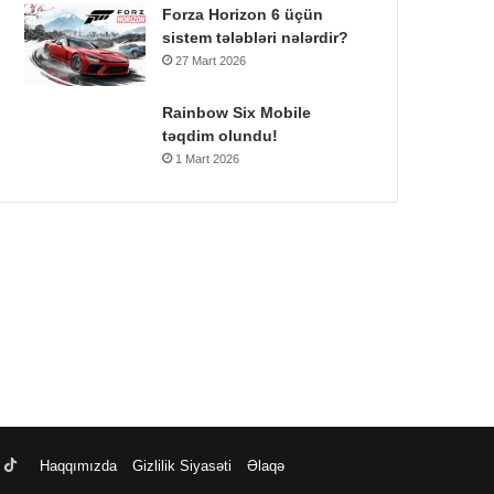
Forza Horizon 6 üçün
sistem tələbləri nələrdir?
27 Mart 2026
Rainbow Six Mobile
təqdim olundu!
1 Mart 2026
ube
nstagram
TikTok
Haqqımızda
Gizlilik Siyasəti
Əlaqə