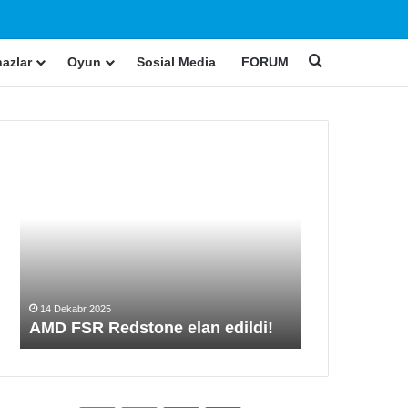
ch skin
Search for
hazlar
Oyun
Sosial Media
FORUM
AMD
Nvidia
FSR
OPP
Redstone
proqramını
elan
ləğv
edildi!
edib
14 Dekabr 2025
24 Yanvar 2026
AMD FSR Redstone elan edildi!
Nvidia OPP 