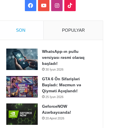
Facebook
YouTube
Instagram
TikTok
SON
POPULYAR
WhatsApp-ın pullu
versiyası rəsmi olaraq
başladı!
30 İyun 2026
GTA 6 Ön Sifarişləri
Başladı: Məzmun və
Qiyməti Açıqlandı!
25 İyun 2026
GeforceNOW
Azərbaycanda!
20 Aprel 2026