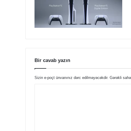
Bir cavab yazın
Sizin e-poçt ünvanınız dərc edilməyəcəkdir.
Gərəkli sahə
Ş
ə
r
h
*