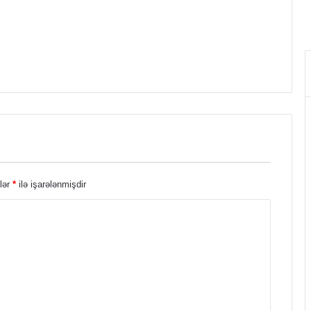
lər
*
ilə işarələnmişdir