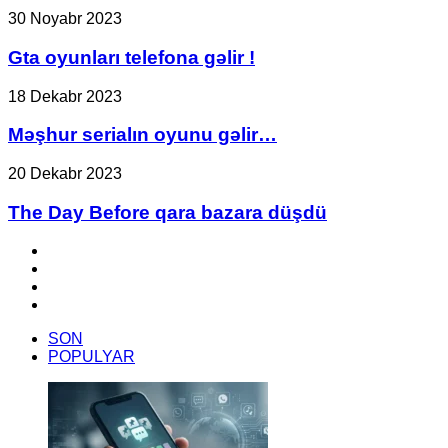
ları
Gta
30 Noyabr 2023
və
oyunları
Radeon
telefona
Gta oyunları telefona gəlir !
7000
gəlir
GPU-
!
Məşhur
18 Dekabr 2023
ları
serialın
üçün
oyunu
Məşhur serialın oyunu gəlir…
NVIDIA’nın
gəlir…
RTX
The
20 Dekabr 2023
chat
Day
özəlliyi
Before
kimi
The Day Before qara bazara düşdü
qara
söhbət
bazara
botu
Facebook
düşdü
təqdim
YouTube
etdi.
Instagram
TikTok
SON
POPULYAR