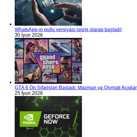
WhatsApp-ın pullu versiyası rəsmi olaraq başladı!
30 İyun 2026
GTA 6 Ön Sifarişləri Başladı: Məzmun və Qiyməti Açıqlan
25 İyun 2026