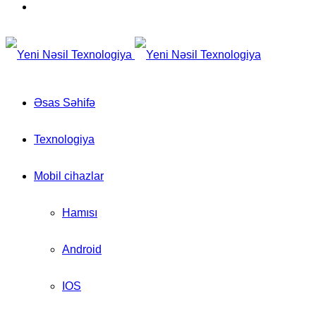
for
Switch
skin
Əsas Səhifə
Texnologiya
Mobil cihazlar
Hamısı
Android
IOS