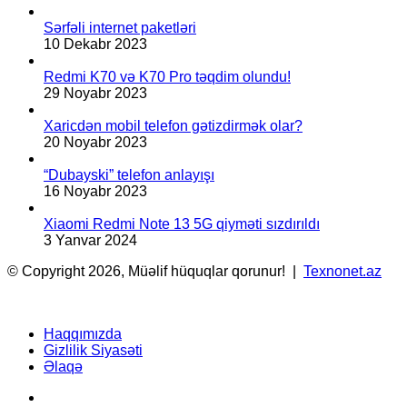
Sərfəli internet paketləri
10 Dekabr 2023
Redmi K70 və K70 Pro təqdim olundu!
29 Noyabr 2023
Xaricdən mobil telefon gətizdirmək olar?
20 Noyabr 2023
“Dubayski” telefon anlayışı
16 Noyabr 2023
Xiaomi Redmi Note 13 5G qiyməti sızdırıldı
3 Yanvar 2024
© Copyright 2026, Müəlif hüquqlar qorunur! |
Texnonet.az
Haqqımızda
Gizlilik Siyasəti
Əlaqə
Facebook