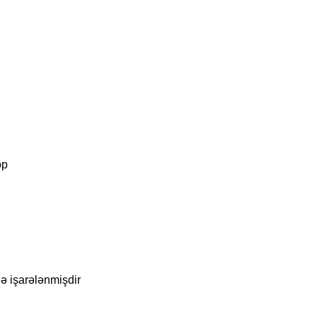
op
lə işarələnmişdir