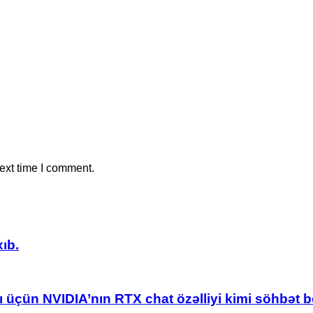
ext time I comment.
ıb.
üçün NVIDIA’nın RTX chat özəlliyi kimi söhbət bo