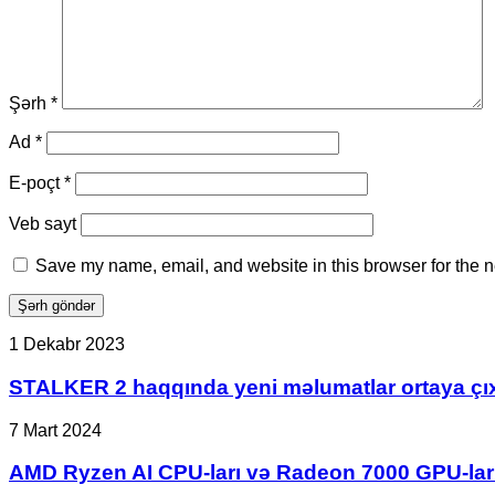
Şərh
*
Ad
*
E-poçt
*
Veb sayt
Save my name, email, and website in this browser for the n
STALKER
1 Dekabr 2023
2
haqqında
STALKER 2 haqqında yeni məlumatlar ortaya çıx
yeni
məlumatlar
AMD
7 Mart 2024
ortaya
Ryzen
çıxıb.
AI
AMD Ryzen AI CPU-ları və Radeon 7000 GPU-ları 
CPU-