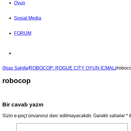
Oyun
Sosial Media
FORUM
Search
Əsas Səhifə
for
/
ROBOCOP: ROGUE CITY OYUN İCMALI
/
roboc
robocop
Bir cavab yazın
Sizin e-poçt ünvanınız dərc edilməyəcəkdir.
Gərəkli sahələr
*
i