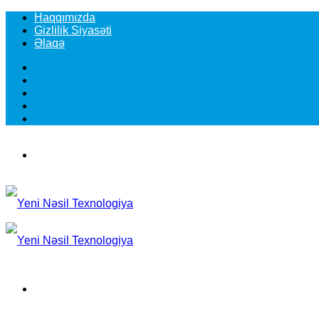
Haqqımızda
Gizlilik Siyasəti
Əlaqə
Facebook
YouTube
Instagram
TikTok
Switch
skin
Menu
Search