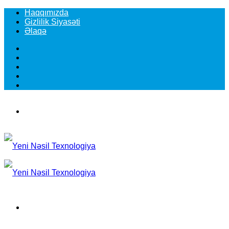
Haqqımızda
Gizlilik Siyasəti
Əlaqə
Facebook
YouTube
Instagram
TikTok
Switch
skin
Menu
Search