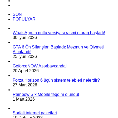
Instagram
bildirilib.
TikTok
SON
POPULYAR
WhatsApp-ın pullu versiyası rəsmi olaraq başladı!
30 İyun 2026
GTA 6 Ön Sifarişləri Başladı: Məzmun və Qiyməti
Açıqlandı!
25 İyun 2026
GeforceNOW Azərbaycanda!
20 Aprel 2026
Forza Horizon 6 üçün sistem tələbləri nələrdir?
27 Mart 2026
Rainbow Six Mobile təqdim olundu!
1 Mart 2026
Sərfəli internet paketləri
10 Dekabr 2023