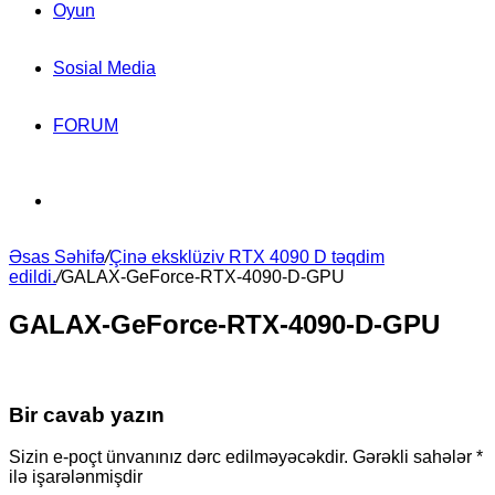
Oyun
Sosial Media
FORUM
Search
Əsas Səhifə
for
/
Çinə eksklüziv RTX 4090 D təqdim
edildi.
/
GALAX-GeForce-RTX-4090-D-GPU
GALAX-GeForce-RTX-4090-D-GPU
Bir cavab yazın
Sizin e-poçt ünvanınız dərc edilməyəcəkdir.
Gərəkli sahələr
*
ilə işarələnmişdir