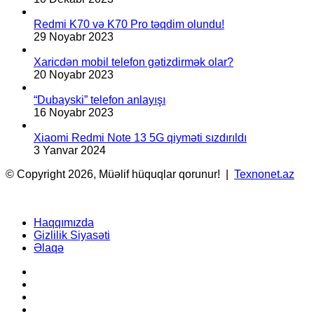
Redmi K70 və K70 Pro təqdim olundu!
29 Noyabr 2023
Xaricdən mobil telefon gətizdirmək olar?
20 Noyabr 2023
“Dubayski” telefon anlayışı
16 Noyabr 2023
Xiaomi Redmi Note 13 5G qiyməti sızdırıldı
3 Yanvar 2024
© Copyright 2026, Müəlif hüquqlar qorunur! |
Texnonet.az
Haqqımızda
Gizlilik Siyasəti
Əlaqə
Facebook
YouTube
Instagram
TikTok