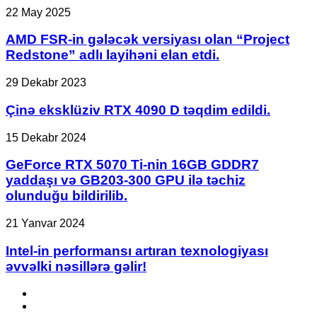
oldu
AMD
22 May 2025
FSR-
in
AMD FSR-in gələcək versiyası olan “Project
gələcək
Redstone” adlı layihəni elan etdi.
versiyası
olan
Çinə
29 Dekabr 2023
“Project
eksklüziv
Redstone”
RTX
Çinə eksklüziv RTX 4090 D təqdim edildi.
adlı
4090
layihəni
D
GeForce
15 Dekabr 2024
elan
təqdim
RTX
etdi.
edildi.
5070
GeForce RTX 5070 Ti-nin 16GB GDDR7
Ti-
yaddaşı və GB203-300 GPU ilə təchiz
nin
olunduğu bildirilib.
16GB
GDDR7
Intel-
21 Yanvar 2024
yaddaşı
in
və
performansı
Intel-in performansı artıran texnologiyası
GB203-
artıran
300
əvvəlki nəsillərə gəlir!
texnologiyası
GPU
əvvəlki
ilə
Facebook
nəsillərə
təchiz
YouTube
gəlir!
olunduğu