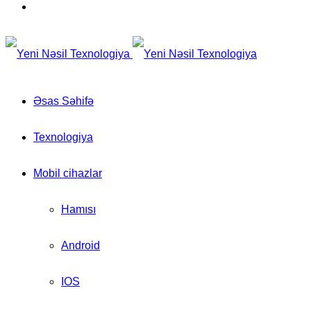
for
Switch
skin
Əsas Səhifə
Texnologiya
Mobil cihazlar
Hamısı
Android
IOS