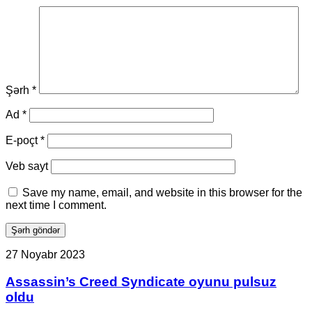
Şərh
*
Ad
*
E-poçt
*
Veb sayt
Save my name, email, and website in this browser for the
next time I comment.
Assassin’s
27 Noyabr 2023
Creed
Syndicate
Assassin’s Creed Syndicate oyunu pulsuz
oyunu
oldu
pulsuz