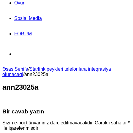
Oyun
Sosial Media
FORUM
Search
Əsas Səhifə
for
/
Starlink peykləri telefonlara inteqrasiya
olunacaq!
/
ann23025a
ann23025a
Bir cavab yazın
Sizin e-poçt ünvanınız dərc edilməyəcəkdir.
Gərəkli sahələr
*
ilə işarələnmişdir