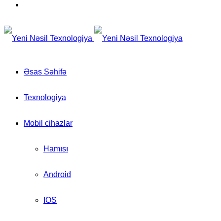
for
Switch
skin
Əsas Səhifə
Texnologiya
Mobil cihazlar
Hamısı
Android
IOS