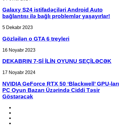
qiyməti
S24
sızdırıldı
istifadəçiləri
Galaxy S24 istifadəçiləri Android Auto
Android
bağlantısı ilə bağlı problemlər yaşayırlar!
Auto
bağlantısı
Gözləilən
5 Dekabr 2023
ilə
o
bağlı
GTA
Gözləilən o GTA 6 treyleri
problemlər
6
yaşayırlar!
treyleri
DEKABRIN
16 Noyabr 2023
7-
Sİ
DEKABRIN 7-Sİ İLİN OYUNU SEÇİLƏCƏK
İLİN
OYUNU
NVIDIA
17 Noyabr 2024
SEÇİLƏCƏK
GeForce
RTX
NVIDIA GeForce RTX 50 ‘Blackwell’ GPU-ları
50
PC Oyun Bazarı Üzərində Ciddi Təsir
‘Blackwell’
Göstərəcək
GPU-
ları
Facebook
PC
YouTube
Oyun
Instagram
Bazarı
TikTok
Üzərində
Ciddi