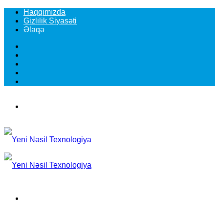
Haqqımızda
Gizlilik Siyasəti
Əlaqə
Facebook
YouTube
Instagram
TikTok
Switch
skin
Menu
Search