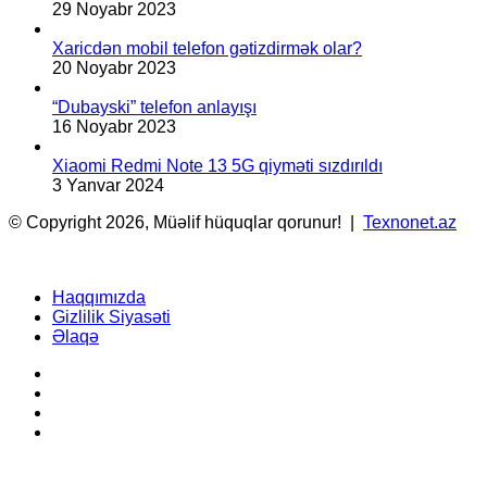
29 Noyabr 2023
Xaricdən mobil telefon gətizdirmək olar?
20 Noyabr 2023
“Dubayski” telefon anlayışı
16 Noyabr 2023
Xiaomi Redmi Note 13 5G qiyməti sızdırıldı
3 Yanvar 2024
© Copyright 2026, Müəlif hüquqlar qorunur! |
Texnonet.az
Haqqımızda
Gizlilik Siyasəti
Əlaqə
Facebook
YouTube
Instagram
TikTok
Back