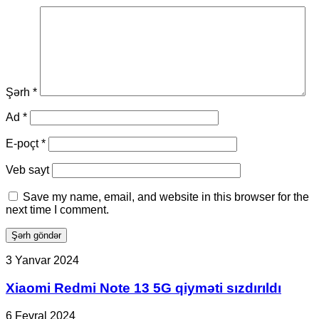
Şərh
*
Ad
*
E-poçt
*
Veb sayt
Save my name, email, and website in this browser for the
next time I comment.
Xiaomi
3 Yanvar 2024
Redmi
Note
Xiaomi Redmi Note 13 5G qiyməti sızdırıldı
13
5G
Galaxy
6 Fevral 2024