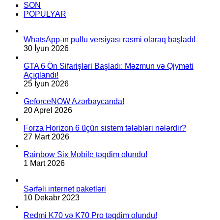
SON
Təsir
POPULYAR
Göstərəcək
WhatsApp-ın pullu versiyası rəsmi olaraq başladı!
30 İyun 2026
GTA 6 Ön Sifarişləri Başladı: Məzmun və Qiyməti
Açıqlandı!
25 İyun 2026
GeforceNOW Azərbaycanda!
20 Aprel 2026
Forza Horizon 6 üçün sistem tələbləri nələrdir?
27 Mart 2026
Rainbow Six Mobile təqdim olundu!
1 Mart 2026
Sərfəli internet paketləri
10 Dekabr 2023
Redmi K70 və K70 Pro təqdim olundu!