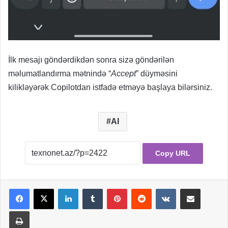
İlk mesajı göndərdikdən sonra sizə göndərilən
məlumatlandırma mətnində “
Accept
” düyməsini
kilikləyərək Copilotdan istfadə etməyə başlaya bilərsiniz.
AI
Copy URL
LinkedIn
Tumblr
Pinterest
Reddit
VKontakte
Share via Email
Print