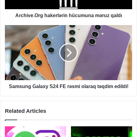
Archive.Org hakerlərin hücumuna məruz qaldı
Samsung
Galaxy
S24
FE
rəsmi
olaraq
təqdim
edildi!
Samsung Galaxy S24 FE rəsmi olaraq təqdim edildi!
Related Articles