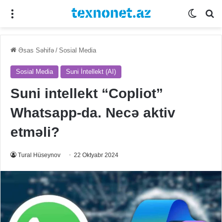
Menu
Switch
Se
Əsas Səhifə
/
Sosial Media
Sosial Media
Suni İntellekt (AI)
Suni intellekt “Copliot”
Whatsapp-da. Necə aktiv
etməli?
Tural Hüseynov
22 Oktyabr 2024