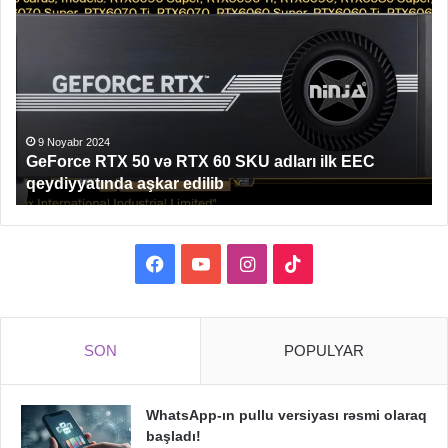
RTX
17
50
Pr
və
və
RTX
Pr
60
Ma
SKU
Rə
adları
Dəy
9 Noyabr 2024
GeForce RTX 50 və RTX 60 SKU adları ilk EEC
ilk
Şik
qeydiyyatında aşkar edilib
EEC
qeydiyyatında
aşkar
edilib
Facebook
YouTube
Instagram
TikTok
SON
POPULYAR
WhatsApp-ın pullu versiyası rəsmi olaraq
başladı!