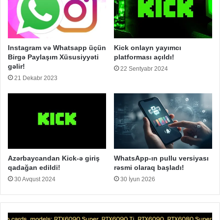
Instagram və Whatsapp üçün
Kick onlayn yayımcı
Birgə Paylaşım Xüsusiyyəti
platforması açıldı!
gəlir!
22 Sentyabr 2024
21 Dekabr 2023
Azərbaycandan Kick-ə giriş
WhatsApp-ın pullu versiyası
qadağan edildi!
rəsmi olaraq başladı!
30 Avqust 2024
30 İyun 2026
GeForce
iP