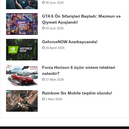
30 İyun 2026
GTA 6 Ön Sifarişləri Başladı: Məzmun və
Qiyməti Açıqlandı!
25 İyun 2026
GeforceNOW Azərbaycanda!
20 Aprel 2026
Forza Horizon 6 üçün sistem tələbləri
nələrdir?
27 Mart 2026
Rainbow Six Mobile təqdim olundu!
1 Mart 2026