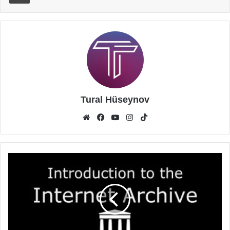
Tural Hüseynov
Website
Facebook
YouTube
Instagram
TikTok
Archive.Org
hakerlərin
hücumuna
məruz
qaldı