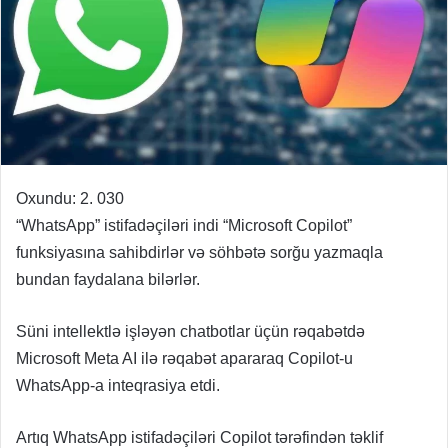
Oxundu:
2. 030
“WhatsApp” istifadəçiləri indi “Microsoft Copilot”
funksiyasına sahibdirlər və söhbətə sorğu yazmaqla
bundan faydalana bilərlər.
Süni intellektlə işləyən chatbotlar üçün rəqabətdə
Microsoft Meta AI ilə rəqabət apararaq Copilot-u
WhatsApp-a inteqrasiya etdi.
Artıq WhatsApp istifadəçiləri Copilot tərəfindən təklif