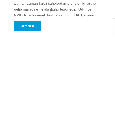
Zaman-zaman fərqli sahələrdən brendlər bir araya
gəlib maraqlı əməkdaşlıqlar təşkil edir. KAFT və
NVIDIA da bu əməkdaşlığa sahibdir. KAFT, özünü…
Ətraflı »