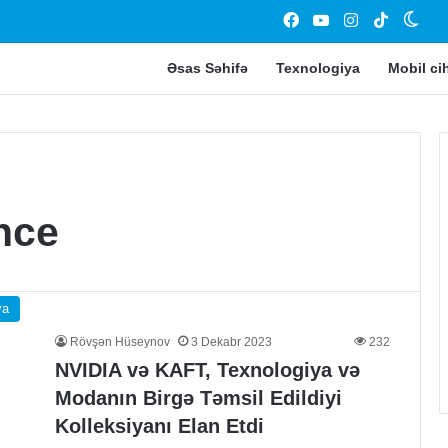
Facebook
YouTube
Instagram
TikTok
Swit
Əsas Səhifə
Texnologiya
Mobil ci
Xiaomi
HyperOS
üçün
ence
gözlənilən
xəbər!
ya
19 Dekabr 2023
Xiaomi HyperOS üçün gözlənilə
Rövşən Hüseynov
3 Dekabr 2023
232
ramını ləğv edib
xəbər!
NVIDIA və KAFT, Texnologiya və
Modanın Birgə Təmsil Edildiyi
Kolleksiyanı Elan Etdi