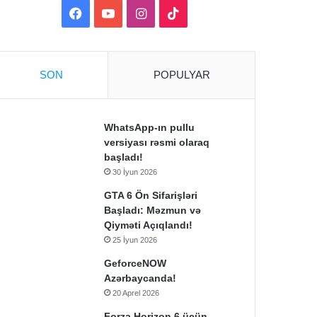
Facebook
YouTube
Instagram
TikTok
edib.
SON
POPULYAR
WhatsApp-ın pullu
versiyası rəsmi olaraq
başladı!
30 İyun 2026
GTA 6 Ön Sifarişləri
Başladı: Məzmun və
Qiyməti Açıqlandı!
25 İyun 2026
GeforceNOW
Azərbaycanda!
20 Aprel 2026
Forza Horizon 6 üçün