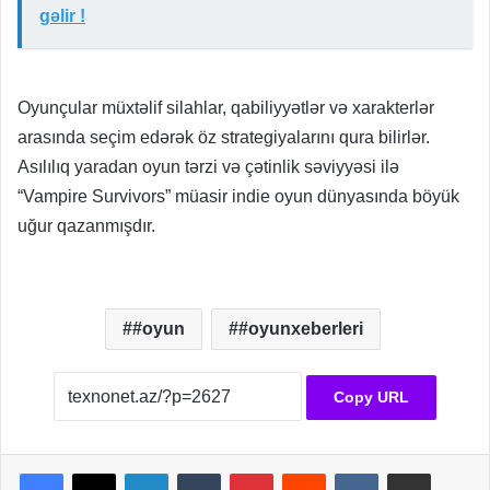
gəlir !
Oyunçular müxtəlif silahlar, qabiliyyətlər və xarakterlər
arasında seçim edərək öz strategiyalarını qura bilirlər.
Asılılıq yaradan oyun tərzi və çətinlik səviyyəsi ilə
“Vampire Survivors” müasir indie oyun dünyasında böyük
uğur qazanmışdır.
#oyun
#oyunxeberleri
Copy URL
LinkedIn
Tumblr
Pinterest
Reddit
VKontakte
Share via Email