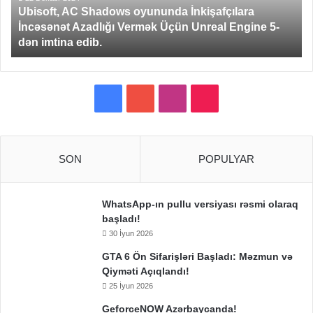
Ubisoft, AC Shadows oyununda İnkişafçılara
Vermək
İncəsənət Azadlığı Vermək Üçün Unreal Engine 5-
Üçün
dən imtina edib.
Unreal
Engine
5-
dən
Facebook
YouTube
Instagram
TikTok
imtina
edib.
SON
POPULYAR
WhatsApp-ın pullu versiyası rəsmi olaraq
başladı!
30 İyun 2026
GTA 6 Ön Sifarişləri Başladı: Məzmun və
Qiyməti Açıqlandı!
25 İyun 2026
GeforceNOW Azərbaycanda!