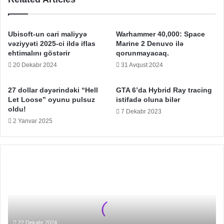
Ubisoft-un cari maliyyə
Warhammer 40,000: Space
vəziyyəti 2025-ci ildə iflas
Marine 2 Denuvo ilə
ehtimalını göstərir
qorunmayacaq.
20 Dekabr 2024
31 Avqust 2024
27 dollar dəyərindəki “Hell
GTA 6’da Hybrid Ray tracing
Let Loose” oyunu pulsuz
istifadə oluna bilər
oldu!
7 Dekabr 2023
2 Yanvar 2025
Ubisoft,
AC
Shadows
oyununda
İnkişafçılara
İncəsənət
Azadlığı
22 Dekabr 2024