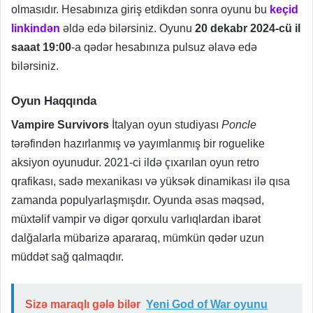
olmasıdır. Hesabınıza giriş etdikdən sonra oyunu bu
keçid
linkindən
əldə edə bilərsiniz. Oyunu
20 dekabr 2024-cü il
saaat 19:00
-a qədər hesabınıza pulsuz əlavə edə
bilərsiniz.
Oyun Haqqında
Vampire Survivors
İtalyan oyun studiyası
Poncle
tərəfindən hazırlanmış və yayımlanmış bir roguelike
aksiyon oyunudur. 2021-ci ildə çıxarılan oyun retro
qrafikası, sadə mexanikası və yüksək dinamikası ilə qısa
zamanda populyarlaşmışdır. Oyunda əsas məqsəd,
müxtəlif vampir və digər qorxulu varlıqlardan ibarət
dalğalarla mübarizə apararaq, mümkün qədər uzun
müddət sağ qalmaqdır.
Sizə maraqlı gələ bilər
Yeni God of War oyunu