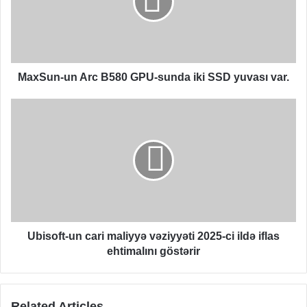
GPU-
sunda
iki
SSD
yuvası
var.
MaxSun-un Arc B580 GPU-sunda iki SSD yuvası var.
Ubisoft-
un
cari
maliyyə
vəziyyəti
2025-
ci
ildə
iflas
ehtimalını
Ubisoft-un cari maliyyə vəziyyəti 2025-ci ildə iflas
göstərir
ehtimalını göstərir
Related Articles