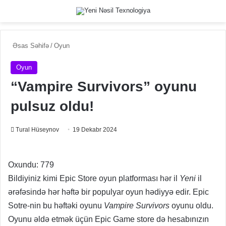
Menu
Switch
Se
Əsas Səhifə
/
Oyun
Oyun
“Vampire Survivors” oyunu
pulsuz oldu!
Tural Hüseynov
19 Dekabr 2024
Oxundu:
779
Bildiyiniz kimi Epic Store oyun platforması hər il
Yeni
il
ərəfəsində hər həftə bir populyar oyun hədiyyə edir. Epic
Sotre-nin bu həftəki oyunu
Vampire Survivors
oyunu oldu.
Oyunu əldə etmək üçün Epic Game store də hesabınızın