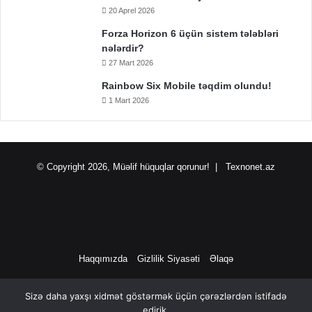
20 Aprel 2026
Forza Horizon 6 üçün sistem tələbləri
nələrdir?
27 Mart 2026
Rainbow Six Mobile təqdim olundu!
1 Mart 2026
© Copyright 2026, Müəlif hüquqlar qorunur! |
Texnonet.az
Haqqımızda
Gizlilik Siyasəti
Əlaqə
Facebook
YouTube
Instagram
TikTok
Sizə daha yaxşı xidmət göstərmək üçün çərəzlərdən istifadə
edirik.