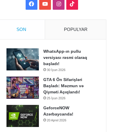
Facebook
YouTube
Instagram
TikTok
pisləşdirib.
SON
POPULYAR
WhatsApp-ın pullu
versiyası rəsmi olaraq
başladı!
30 İyun 2026
GTA 6 Ön Sifarişləri
Başladı: Məzmun və
Qiyməti Açıqlandı!
25 İyun 2026
GeforceNOW
Azərbaycanda!
20 Aprel 2026