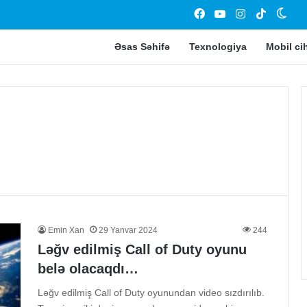
Facebook
YouTube
Instagram
TikTok
Swit
Əsas Səhifə
Texnologiya
Mobil ci
Nintendo
Switch
2,
PS4
Pro
ilə
3 Mart 2024
bənzər
Nintendo Switch 2, PS4 Pro ilə
performansa
 FSR
bənzər performansa sahib ola
sahib
Emin Xan
29 Yanvar 2024
244
lir!
bilər.
ola
Ləğv edilmiş Call of Duty oyunu
bilər.
belə olacaqdı…
Ləğv edilmiş Call of Duty oyunundan video sızdırılıb.