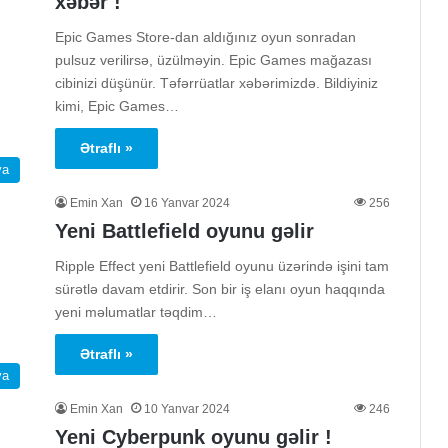
xəbər !
Epic Games Store-dan aldığınız oyun sonradan
pulsuz verilirsə, üzülməyin. Epic Games mağazası
cibinizi düşünür. Təfərrüatlar xəbərimizdə. Bildiyiniz
kimi, Epic Games…
Ətraflı »
ya
Emin Xan
16 Yanvar 2024
256
Yeni Battlefield oyunu gəlir
Ripple Effect yeni Battlefield oyunu üzərində işini tam
sürətlə davam etdirir. Son bir iş elanı oyun haqqında
yeni məlumatlar təqdim…
Ətraflı »
ya
Emin Xan
10 Yanvar 2024
246
Yeni Cyberpunk oyunu gəlir !