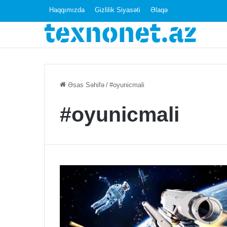
Haqqımızda
Gizlilik Siyasəti
Əlaqə
Videolara
Əsas Səhifə
/
#oyunicmali
AMD
FSR
#oyunicmali
Texnologiyası
gəlir!
12 Yanvar 2024
Videolara AMD
Texnologiyası gə