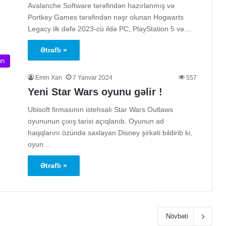
Avalanche Software tərəfindən hazırlanmış və
Portkey Games tərəfindən nəşr olunan Hogwarts
Legacy ilk dəfə 2023-cü ildə PC, PlayStation 5 və…
Ətraflı »
un
Emin Xan
7 Yanvar 2024
557
Yeni Star Wars oyunu gəlir !
Ubisoft firmasının istehsalı Star Wars Outlaws
oyununun çıxış tarixi açıqlanıb. Oyunun ad
haqqlarını özündə saxlayan Disney şirkəti bildirib ki,
oyun…
Ətraflı »
Növbəti