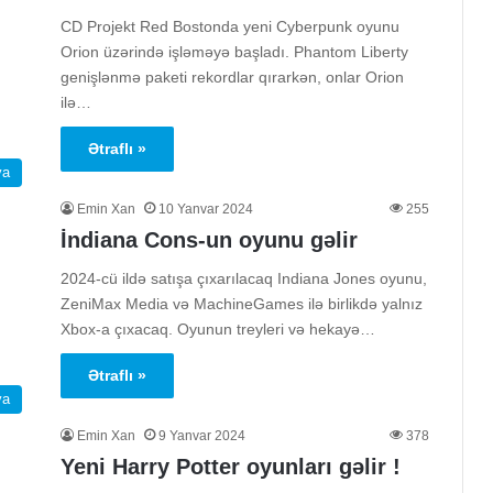
CD Projekt Red Bostonda yeni Cyberpunk oyunu
Orion üzərində işləməyə başladı. Phantom Liberty
genişlənmə paketi rekordlar qırarkən, onlar Orion
ilə…
Ətraflı »
ya
Emin Xan
10 Yanvar 2024
255
İndiana Cons-un oyunu gəlir
2024-cü ildə satışa çıxarılacaq Indiana Jones oyunu,
ZeniMax Media və MachineGames ilə birlikdə yalnız
Xbox-a çıxacaq. Oyunun treyleri və hekayə…
Ətraflı »
ya
Emin Xan
9 Yanvar 2024
378
Yeni Harry Potter oyunları gəlir !