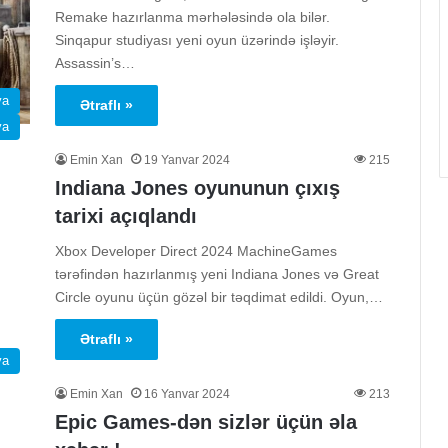
Remake hazırlanma mərhələsində ola bilər.
Sinqapur studiyası yeni oyun üzərində işləyir.
Assassin’s…
ya
Ətraflı »
ya
Emin Xan
19 Yanvar 2024
215
Indiana Jones oyununun çıxış
tarixi açıqlandı
Xbox Developer Direct 2024 MachineGames
tərəfindən hazırlanmış yeni Indiana Jones və Great
Circle oyunu üçün gözəl bir təqdimat edildi. Oyun,…
Ətraflı »
ya
Emin Xan
16 Yanvar 2024
213
Epic Games-dən sizlər üçün əla