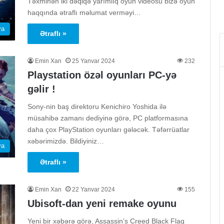
Təxminən iki dəqiqə yarımlıq oyun videosu bizə oyun
haqqında ətraflı məlumat verməyi…
ya
Ətraflı »
Emin Xan
25 Yanvar 2024
232
Playstation özəl oyunları PC-yə
gəlir !
Sony-nin baş direktoru Kenichiro Yoshida ilə
müsahibə zamanı dediyinə görə, PC platformasına
daha çox PlayStation oyunları gələcək. Təfərrüatlar
xəbərimizdə. Bildiyiniz…
ya
Ətraflı »
Emin Xan
22 Yanvar 2024
155
Ubisoft-dan yeni remake oyunu
Yeni bir xəbərə görə, Assassin’s Creed Black Flag