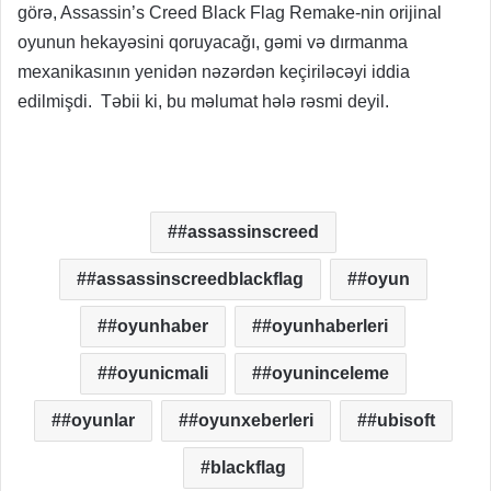
görə, Assassin’s Creed Black Flag Remake-nin orijinal
oyunun hekayəsini qoruyacağı, gəmi və dırmanma
mexanikasının yenidən nəzərdən keçiriləcəyi iddia
edilmişdi. Təbii ki, bu məlumat hələ rəsmi deyil.
#assassinscreed
#assassinscreedblackflag
#oyun
#oyunhaber
#oyunhaberleri
#oyunicmali
#oyuninceleme
#oyunlar
#oyunxeberleri
#ubisoft
blackflag