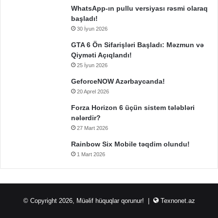
WhatsApp-ın pullu versiyası rəsmi olaraq
başladı!
30 İyun 2026
GTA 6 Ön Sifarişləri Başladı: Məzmun və
Qiyməti Açıqlandı!
25 İyun 2026
GeforceNOW Azərbaycanda!
20 Aprel 2026
Forza Horizon 6 üçün sistem tələbləri
nələrdir?
27 Mart 2026
Rainbow Six Mobile təqdim olundu!
1 Mart 2026
© Copyright 2026, Müəlif hüquqlar qorunur! |
Texnonet.az