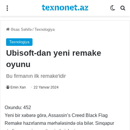
Menu
Switch
Se
Əsas Səhifə
/
Texnologiya
Texnologiya
Ubisoft-dan yeni remake
oyunu
Bu firmanın ilk remake'idir
Emin Xan
22 Yanvar 2024
Oxundu:
452
Yeni bir xəbərə görə, Assassin’s Creed Black Flag
Remake hazırlanma mərhələsində ola bilər. Sinqapur