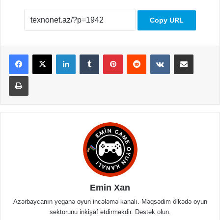
Copy URL
LinkedIn
Tumblr
Pinterest
Reddit
VKontakte
Share via Email
Print
Emin Xan
Azərbaycanın yeganə oyun incələmə kanalı. Məqsədim ölkədə oyun
sektorunu inkişaf etdirməkdir. Dəstək olun.