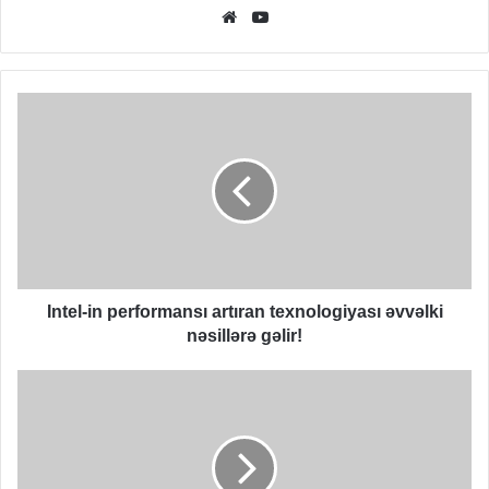
Website
YouTube
Intel-
in
performansı
artıran
texnologiyası
əvvəlki
nəsillərə
gəlir!
Intel-in performansı artıran texnologiyası əvvəlki
nəsillərə gəlir!
Instagram-
a
yeni
funksiya
gəlir!