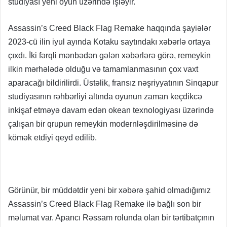
studiyası yeni oyun üzərində işləyir.
Assassin’s Creed Black Flag Remake haqqında şayiələr
2023-cü ilin iyul ayında Kotaku saytındakı xəbərlə ortaya
çıxdı. İki fərqli mənbədən gələn xəbərlərə görə, remeykin
ilkin mərhələdə olduğu və tamamlanmasının çox vaxt
aparacağı bildirilirdi. Üstəlik, fransız nəşriyyatının Sinqapur
studiyasının rəhbərliyi altında oyunun zaman keçdikcə
inkişaf etməyə davam edən okean texnologiyası üzərində
çalışan bir qrupun remeykin modernləşdirilməsinə də
kömək etdiyi qeyd edilib.
Görünür, bir müddətdir yeni bir xəbərə şahid olmadığımız
Assassin’s Creed Black Flag Remake ilə bağlı son bir
məlumat var. Aparıcı Rəssam rolunda olan bir tərtibatçının