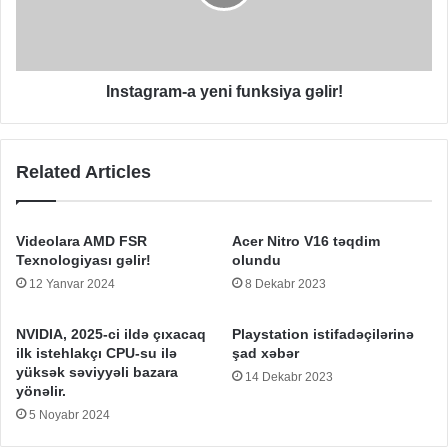
Instagram-a yeni funksiya gəlir!
Related Articles
Videolara AMD FSR
Acer Nitro V16 təqdim
Texnologiyası gəlir!
olundu
12 Yanvar 2024
8 Dekabr 2023
NVIDIA, 2025-ci ildə çıxacaq
Playstation istifadəçilərinə
ilk istehlakçı CPU-su ilə
şad xəbər
yüksək səviyyəli bazara
14 Dekabr 2023
yönəlir.
5 Noyabr 2024