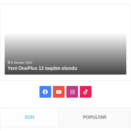
Yeni
Mə
OnePlus
ser
12
oy
təqdim
gə
olundu
6 Dekabr 2023
Yeni OnePlus 12 təqdim olundu
Facebook
YouTube
Instagram
TikTok
SON
POPULYAR