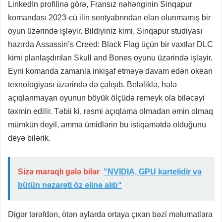
LinkedIn profilinə görə, Fransız nəhənginin Sinqapur
komandası 2023-cü ilin sentyabrından elan olunmamış bir
oyun üzərində işləyir. Bildiyiniz kimi, Sinqapur studiyası
hazırda Assassin’s Creed: Black Flag üçün bir vaxtlar DLC
kimi planlaşdırılan Skull and Bones oyunu üzərində işləyir.
Eyni komanda zamanla inkişaf etməyə davam edən okean
texnologiyası üzərində də çalışıb. Beləliklə, hələ
açıqlanmayan oyunun böyük ölçüdə remeyk ola biləcəyi
təxmin edilir. Təbii ki, rəsmi açıqlama olmadan əmin olmaq
mümkün deyil, amma ümidlərin bu istiqamətdə olduğunu
deyə bilərik.
Sizə maraqlı gələ bilər
"NVIDIA, GPU kartelidir və
bütün nəzarəti öz əlinə alıb"
Digər tərəfdən, ötən aylarda ortaya çıxan bəzi məlumatlara