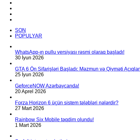
Shadows
Facebook
oyununun
YouTube
ilk
Instagram
treyleri
TikTok
gəldi
SON
POPULYAR
WhatsApp-ın pullu versiyası rəsmi olaraq başladı!
30 İyun 2026
GTA 6 Ön Sifarişləri Başladı: Məzmun və Qiyməti Açıqlan
25 İyun 2026
GeforceNOW Azərbaycanda!
20 Aprel 2026
Forza Horizon 6 üçün sistem tələbləri nələrdir?
27 Mart 2026
Rainbow Six Mobile təqdim olundu!
1 Mart 2026