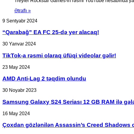
Treyler Rockstar Games-in rəsmi YouTube hesabında yayım
Ətraflı »
“Qarabağ”
9 Sentyabr 2024
EA
FC
“Qarabağ” EA FC 25-də yer alacaq!
25-
də
TikTok-
30 Yanvar 2024
yer
a
alacaq!
rəsmi
TikTok-a rəsmi olaraq üfüqi videolar gəlir!
olaraq
üfüqi
AMD
23 May 2024
videolar
Anti-
gəlir!
Lag
AMD Anti-Lag 2 təqdim olundu
2
təqdim
Samsung
30 Noyabr 2023
olundu
Galaxy
S24
Samsung Galaxy S24 Seriası 12 GB RAM ilə gəl
Seriası
12
Çoxdan
16 May 2024
GB
gözlənilən
RAM
Assassin’s
Çoxdan gözlənilən Assassin’s Creed Shadows oy
ilə
Creed
gələcək