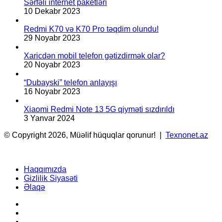
Sərfəli internet paketləri
10 Dekabr 2023
Redmi K70 və K70 Pro təqdim olundu!
29 Noyabr 2023
Xaricdən mobil telefon gətizdirmək olar?
20 Noyabr 2023
“Dubayski” telefon anlayışı
16 Noyabr 2023
Xiaomi Redmi Note 13 5G qiyməti sızdırıldı
3 Yanvar 2024
© Copyright 2026, Müəlif hüquqlar qorunur! |
Texnonet.az
Haqqımızda
Gizlilik Siyasəti
Əlaqə
Facebook
YouTube
Instagram