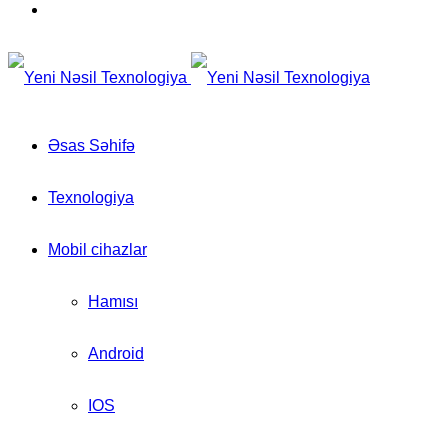
for
Switch
skin
Əsas Səhifə
Texnologiya
Mobil cihazlar
Hamısı
Android
IOS