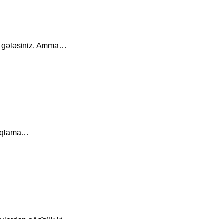
ast gələsiniz. Amma…
açıqlama…