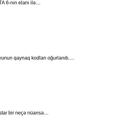
TA 6-nın elanı ilə…
 oyunun qaynaq kodları oğurlanıb.…
ckstar bir neçə nüansa…