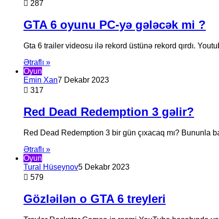
287
GTA 6 oyunu PC-yə gələcək mi ?
Gta 6 trailer videosu ilə rekord üstünə rekord qırdı. Yo
Ətraflı »
Oyun
Emin Xan
7 Dekabr 2023
317
Red Dead Redemption 3 gəlir?
Red Dead Redemption 3 bir gün çıxacaq mı? Bununla bağl
Ətraflı »
Oyun
Tural Hüseynov
5 Dekabr 2023
579
Gözləilən o GTA 6 treyleri