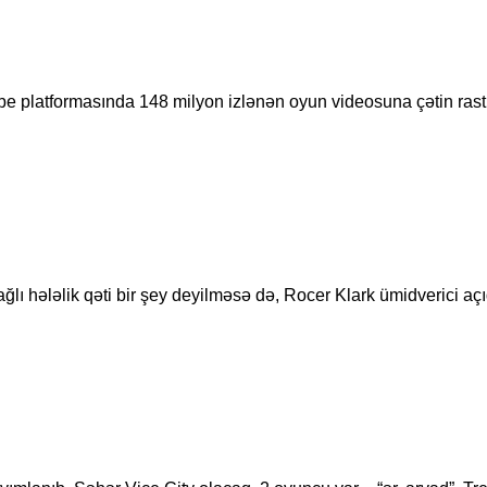
utube platformasında 148 milyon izlənən oyun videosuna çətin r
ı hələlik qəti bir şey deyilməsə də, Rocer Klark ümidverici 