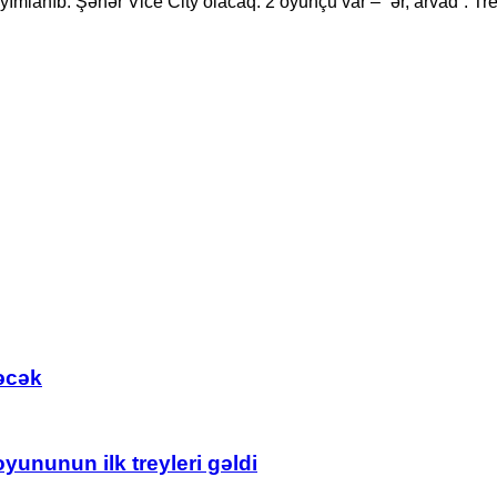
lanıb. Şəhər Vice City olacaq. 2 oyunçu var – “ər, arvad”. Tr
əcək
ununun ilk treyleri gəldi