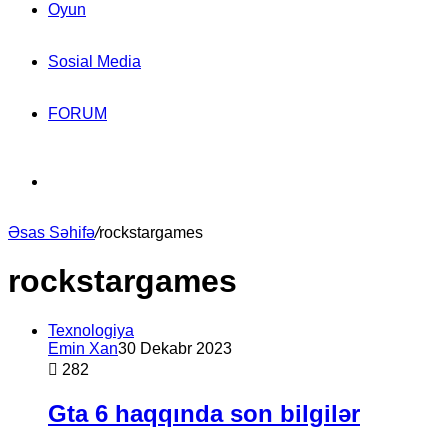
Oyun
Sosial Media
FORUM
Search
Əsas Səhifə
for
/
rockstargames
rockstargames
Texnologiya
Emin Xan
30 Dekabr 2023
282
Gta 6 haqqında son bilgilər