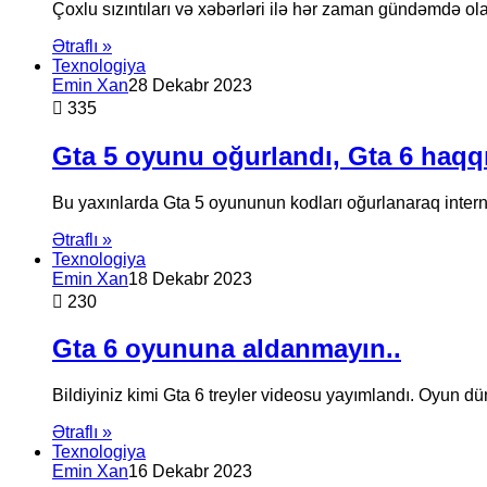
Çoxlu sızıntıları və xəbərləri ilə hər zaman gündəmdə o
Ətraflı »
Texnologiya
Emin Xan
28 Dekabr 2023
335
Gta 5 oyunu oğurlandı, Gta 6 haqq
Bu yaxınlarda Gta 5 oyununun kodları oğurlanaraq intern
Ətraflı »
Texnologiya
Emin Xan
18 Dekabr 2023
230
Gta 6 oyununa aldanmayın..
Bildiyiniz kimi Gta 6 treyler videosu yayımlandı. Oyun d
Ətraflı »
Texnologiya
Emin Xan
16 Dekabr 2023