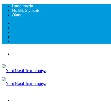
Haqqımızda
Gizlilik Siyasəti
Əlaqə
Facebook
YouTube
Instagram
TikTok
Switch
skin
Menu
Search