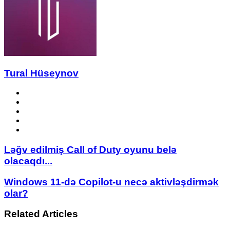
Tural Hüseynov
Website
Facebook
YouTube
Instagram
TikTok
Ləğv
Ləğv edilmiş Call of Duty oyunu belə
edilmiş
olacaqdı...
Call
of
Windows
Windows 11-də Copilot-u necə aktivləşdirmək
Duty
11-
olar?
oyunu
də
belə
Copilot-
olacaqdı...
Related Articles
u
necə