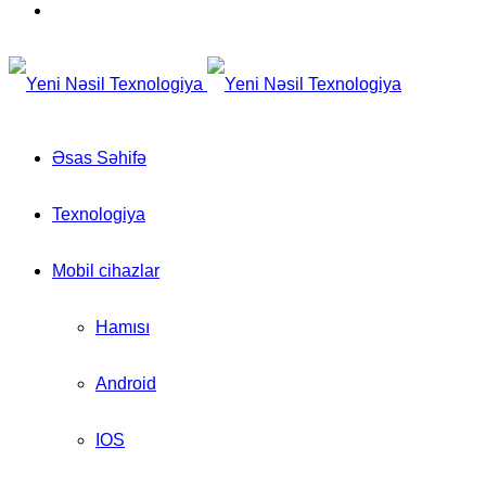
for
Switch
skin
Əsas Səhifə
Texnologiya
Mobil cihazlar
Hamısı
Android
IOS