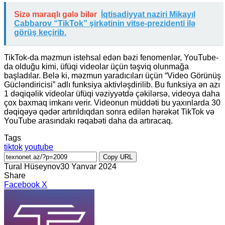
Sizə maraqlı gələ bilər
İqtisadiyyat naziri Mikayıl
Cabbarov “TikTok” şirkətinin vitse-prezidenti ilə
görüş keçirib.
TikTok-da məzmun istehsal edən bəzi fenomenlər, YouTube-
da olduğu kimi, üfüqi videolar üçün təşviq olunmağa
başladılar. Belə ki, məzmun yaradıcıları üçün “Video Görünüş
Gücləndiricisi” adlı funksiya aktivləşdirilib. Bu funksiya ən azı
1 dəqiqəlik videolar üfüqi vəziyyətdə çəkilərsə, videoya daha
çox baxmaq imkanı verir. Videonun müddəti bu yaxınlarda 30
dəqiqəyə qədər artırıldıqdan sonra edilən hərəkət TikTok və
YouTube arasındakı rəqabəti daha da artıracaq.
Tags
tiktok
youtube
Copy URL
Tural Hüseynov
30 Yanvar 2024
Share
LinkedIn
Tumblr
Pinterest
Reddit
VKontakte
Share
Print
Facebook
X
via
Email