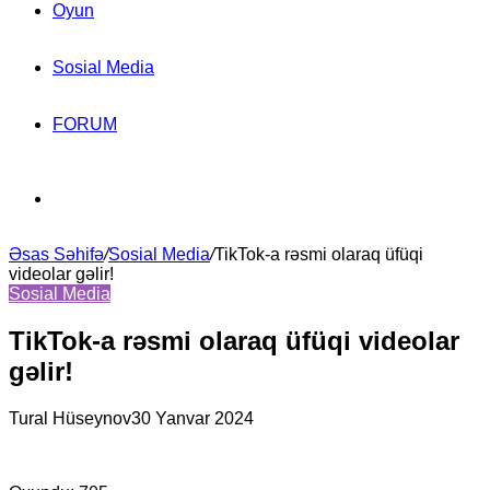
Oyun
Sosial Media
FORUM
Search
Əsas Səhifə
for
/
Sosial Media
/
TikTok-a rəsmi olaraq üfüqi
videolar gəlir!
Sosial Media
TikTok-a rəsmi olaraq üfüqi videolar
gəlir!
Tural Hüseynov
30 Yanvar 2024