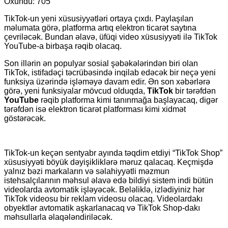
Oxundu:
705
TikTok-un yeni xüsusiyyətləri ortaya çıxdı. Paylaşılan
məlumata görə, platforma artıq elektron ticarət saytına
çevriləcək. Bundan əlavə, üfüqi video xüsusiyyəti ilə TikTok
YouTube-a birbaşa rəqib olacaq.
Son illərin ən populyar sosial şəbəkələrindən biri olan
TikTok, istifadəçi təcrübəsində inqilab edəcək bir neçə yeni
funksiya üzərində işləməyə davam edir. Ən son xəbərlərə
görə, yeni funksiyalar mövcud olduqda,
TikTok
bir tərəfdən
YouTube
rəqib platforma kimi tanınmağa başlayacaq, digər
tərəfdən isə elektron ticarət platforması kimi xidmət
göstərəcək.
TikTok-un keçən sentyabr ayında təqdim etdiyi “TikTok Shop”
xüsusiyyəti böyük dəyişikliklərə məruz qalacaq. Keçmişdə
yalnız bəzi markaların və səlahiyyətli məzmun
istehsalçılarının məhsul əlavə edə bildiyi sistem indi bütün
videolarda avtomatik işləyəcək. Beləliklə, izlədiyiniz hər
TikTok videosu bir reklam videosu olacaq. Videolardakı
obyektlər avtomatik aşkarlanacaq və TikTok Shop-dakı
məhsullarla əlaqələndiriləcək.