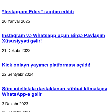
aktivləşdirmək
olar?
“Instagram Edits” təqdim edildi
20 Yanvar 2025
Instagram və Whatsapp üçün Birgə Paylaşım
Xüsusiyyəti gəlir!
21 Dekabr 2023
Kick onlayn yayımcı platforması açıldı!
22 Sentyabr 2024
Süni intellektlə dəstəklənən söhbət köməkçisi
WhatsApp-a gəlir
3 Dekabr 2023