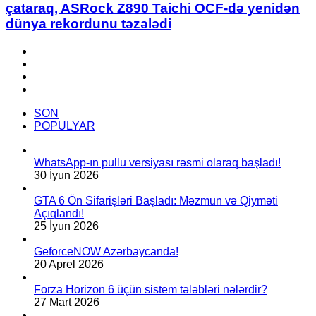
RAM
çataraq, ASRock Z890 Taichi OCF-də yenidən
kömək
12527
dünya rekordunu təzələdi
edib.
MT/s
sürətinə
Facebook
çataraq,
YouTube
ASRock
Instagram
Z890
TikTok
Taichi
OCF-
SON
də
POPULYAR
yenidən
dünya
rekordunu
WhatsApp-ın pullu versiyası rəsmi olaraq başladı!
təzələdi
30 İyun 2026
GTA 6 Ön Sifarişləri Başladı: Məzmun və Qiyməti
Açıqlandı!
25 İyun 2026
GeforceNOW Azərbaycanda!
20 Aprel 2026
Forza Horizon 6 üçün sistem tələbləri nələrdir?
27 Mart 2026