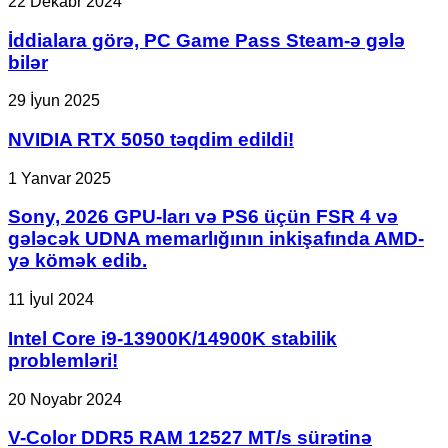
İddialara
22 Dekabr 2024
görə,
PC
İddialara görə, PC Game Pass Steam-ə gələ
Game
bilər
Pass
Steam-
NVIDIA
29 İyun 2025
ə
RTX
gələ
5050
NVIDIA RTX 5050 təqdim edildi!
bilər
təqdim
edildi!
Sony,
1 Yanvar 2025
2026
GPU-
Sony, 2026 GPU-ları və PS6 üçün FSR 4 və
ları
gələcək UDNA memarlığının inkişafında AMD-
və
yə kömək edib.
PS6
üçün
Intel
11 İyul 2024
FSR
Core
4
i9-
Intel Core i9-13900K/14900K stabilik
və
13900K/14900K
gələcək
problemləri!
stabilik
UDNA
problemləri!
memarlığının
V-
20 Noyabr 2024
inkişafında
Color
AMD-
DDR5
V-Color DDR5 RAM 12527 MT/s sürətinə
yə