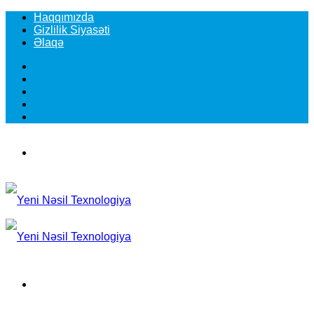
Haqqımızda
Gizlilik Siyasəti
Əlaqə
Facebook
YouTube
Instagram
TikTok
Switch
skin
Menu
Search