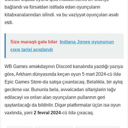
bağlandı və fürsətdən istifadə edən oyunçuların
kitabxanalarından silindi. və bu vəziyyət oyunçuları əsəb
etdi.
Sizə maraqlı gələ bilər
Indiana Jones oyununun
çıxış tarixi açıqlandı
WB Games əməkdaşının Discord kanalında yazdığı yazıya
görə, Arkham dünyasında keçən oyun 5 mart 2024-cü ildə
Epic Games Store-da satışa çıxarılacaq. Beləliklə, bir aylıq
gecikmə var. Bununla belə, əvvəlcədən sifarişlərin ləğv
ediləcəyi və onları alan oyunçuların pullarının geri
qaytarılacağı da bildirilir. Digər platformalar üçün isə oyun
vaxtında, yəni
2 fevral 2024
-cü ildə çıxacaq.