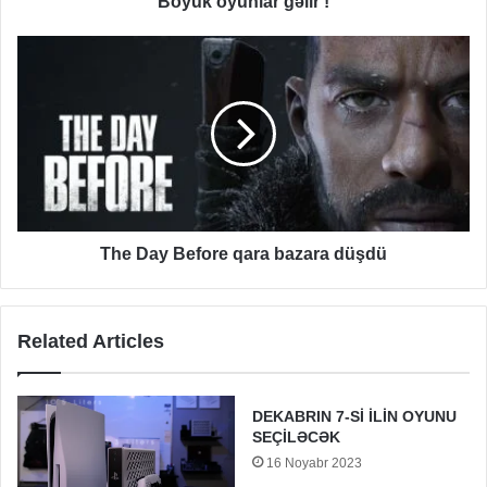
Böyük oyunlar gəlir !
The
Day
Before
qara
bazara
düşdü
The Day Before qara bazara düşdü
Related Articles
DEKABRIN 7-Sİ İLİN OYUNU
SEÇİLƏCƏK
16 Noyabr 2023