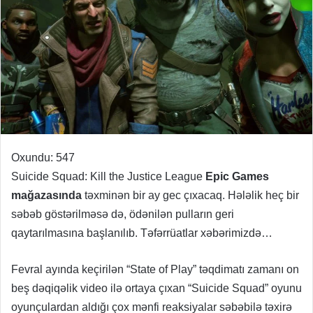
Oxundu:
547
Suicide Squad: Kill the Justice League
Epic Games
mağazasında
təxminən bir ay gec çıxacaq. Hələlik heç bir
səbəb göstərilməsə də, ödənilən pulların geri
qaytarılmasına başlanılıb. Təfərrüatlar xəbərimizdə…
Fevral ayında keçirilən “State of Play” təqdimatı zamanı on
beş dəqiqəlik video ilə ortaya çıxan “Suicide Squad” oyunu
oyunçulardan aldığı çox mənfi reaksiyalar səbəbilə təxirə