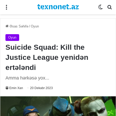
Menu
Switch
Se
Əsas Səhifə
/
Oyun
Oyun
Suicide Squad: Kill the
Justice League yenidən
ertələndi
Amma hərkəsə yox...
Emin Xan
20 Dekabr 2023