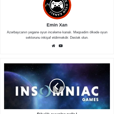
Emin Xan
Azərbaycanın yeganə oyun incələmə kanalı. Məqsədim ölkədə oyun
sektorunu inkişaf etdirməkdir. Dəstək olun.
Website
YouTube
Böyük
oyunlar
gəlir
!