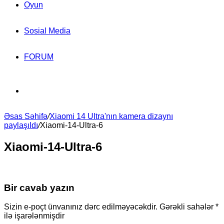
Oyun
Sosial Media
FORUM
Search
Əsas Səhifə
for
/
Xiaomi 14 Ultra'nın kamera dizaynı
paylaşıldı
/
Xiaomi-14-Ultra-6
Xiaomi-14-Ultra-6
Bir cavab yazın
Sizin e-poçt ünvanınız dərc edilməyəcəkdir.
Gərəkli sahələr
*
ilə işarələnmişdir