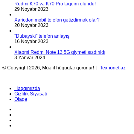
Redmi K70 və K70 Pro təqdim olundu!
29 Noyabr 2023
Xaricdən mobil telefon gətizdirmək olar?
20 Noyabr 2023
“Dubayski” telefon anlayışı
16 Noyabr 2023
Xiaomi Redmi Note 13 5G qiyməti sızdırıldı
3 Yanvar 2024
© Copyright 2026, Müəlif hüquqlar qorunur! |
Texnonet.az
Haqqımızda
Gizlilik Siyasəti
Əlaqə
Facebook
YouTube
Instagram
TikTok