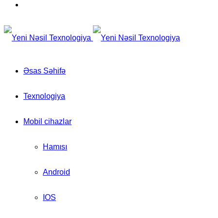
for
Switch
skin
Əsas Səhifə
Texnologiya
Mobil cihazlar
Hamısı
Android
IOS