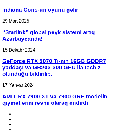
Treyleri
Cons-
Yayımlandı!
un
İndiana Cons-un oyunu gəlir
oyunu
gəlir
“Starlink”
29 Mart 2025
qlobal
peyk
“Starlink” qlobal peyk sistemi artıq
sistemi
Azərbaycanda!
artıq
Azərbaycanda!
GeForce
15 Dekabr 2024
RTX
5070
GeForce RTX 5070 Ti-nin 16GB GDDR7
Ti-
yaddaşı və GB203-300 GPU ilə təchiz
nin
olunduğu bildirilib.
16GB
GDDR7
AMD,
17 Yanvar 2024
yaddaşı
RX
və
7900
AMD, RX 7900 XT və 7900 GRE modelin
GB203-
XT
300
qiymətlərini rəsmi olaraq endirdi
və
GPU
7900
ilə
Facebook
GRE
təchiz
YouTube
modelin
olunduğu
Instagram
qiymətlərini
bildirilib.
TikTok