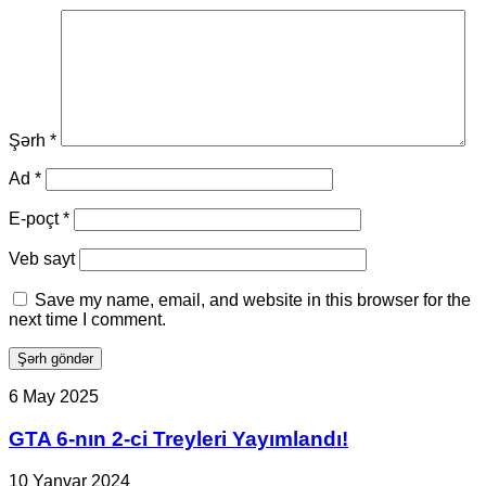
Şərh
*
Ad
*
E-poçt
*
Veb sayt
Save my name, email, and website in this browser for the
next time I comment.
GTA
6 May 2025
6-
nın
GTA 6-nın 2-ci Treyleri Yayımlandı!
2-
ci
İndiana
10 Yanvar 2024