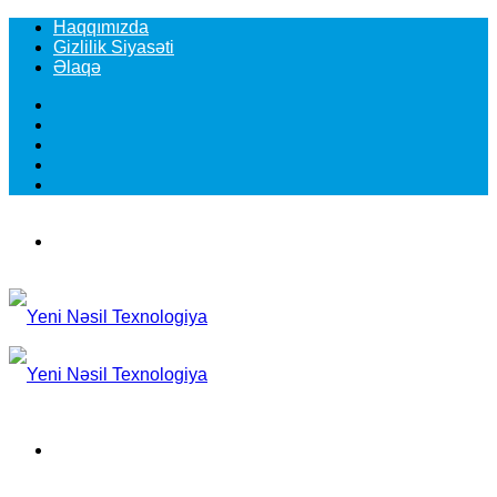
Haqqımızda
Gizlilik Siyasəti
Əlaqə
Facebook
YouTube
Instagram
TikTok
Switch
skin
Menu
Search