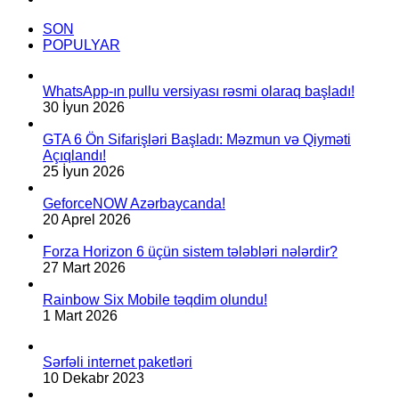
rəsmi
olaraq
SON
endirdi
POPULYAR
WhatsApp-ın pullu versiyası rəsmi olaraq başladı!
30 İyun 2026
GTA 6 Ön Sifarişləri Başladı: Məzmun və Qiyməti
Açıqlandı!
25 İyun 2026
GeforceNOW Azərbaycanda!
20 Aprel 2026
Forza Horizon 6 üçün sistem tələbləri nələrdir?
27 Mart 2026
Rainbow Six Mobile təqdim olundu!
1 Mart 2026
Sərfəli internet paketləri
10 Dekabr 2023