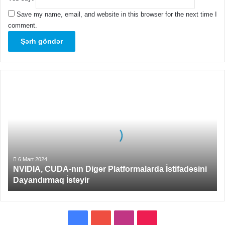
Save my name, email, and website in this browser for the next time I
comment.
NVIDIA,
CUDA-
nın
Digər
Platformalarda
İstifadəsini
Dayandırmaq
İstəyir
6 Mart 2024
NVIDIA, CUDA-nın Digər Platformalarda İstifadəsini
Dayandırmaq İstəyir
Facebook
YouTube
Instagram
TikTok