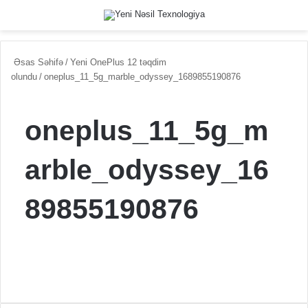
Menu
Switch
Se
Əsas Səhifə
/
Yeni OnePlus 12 təqdim
olundu
/
oneplus_11_5g_marble_odyssey_1689855190876
oneplus_11_5g_m
arble_odyssey_16
89855190876