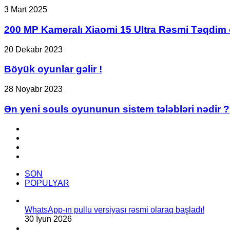
200
3 Mart 2025
MP
Kameralı
200 MP Kameralı Xiaomi 15 Ultra Rəsmi Təqdim
Xiaomi
15
Böyük
20 Dekabr 2023
Ultra
oyunlar
Rəsmi
gəlir
Böyük oyunlar gəlir !
Təqdim
!
olundu
Ən
28 Noyabr 2023
yeni
souls
Ən yeni souls oyununun sistem tələbləri nədir ?
oyununun
sistem
Facebook
tələbləri
YouTube
nədir
Instagram
?
TikTok
SON
POPULYAR
WhatsApp-ın pullu versiyası rəsmi olaraq başladı!
30 İyun 2026