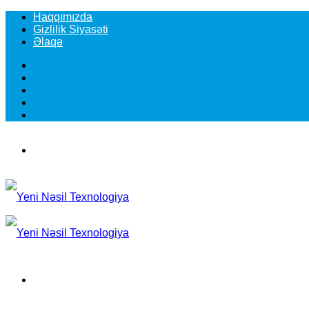
Haqqımızda
Gizlilik Siyasəti
Əlaqə
Facebook
YouTube
Instagram
TikTok
Switch
skin
Menu
Search