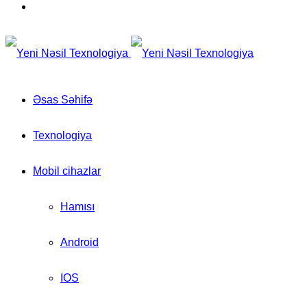
for
Switch
skin
Əsas Səhifə
Texnologiya
Mobil cihazlar
Hamısı
Android
IOS