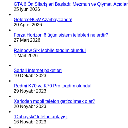
GTA 6 Ön Sifarişləri Başladı: Məzmun və Qiyməti Açıqlan
25 İyun 2026
GeforceNOW Azərbaycanda!
20 Aprel 2026
Forza Horizon 6 üçün sistem tələbləri nələrdir?
27 Mart 2026
Rainbow Six Mobile təqdim olundu!
1 Mart 2026
Sərfəli internet paketləri
10 Dekabr 2023
Redmi K70 və K70 Pro təqdim olundu!
29 Noyabr 2023
Xaricdən mobil telefon gətizdirmək olar?
20 Noyabr 2023
“Dubayski” telefon anlayışı
16 Noyabr 2023