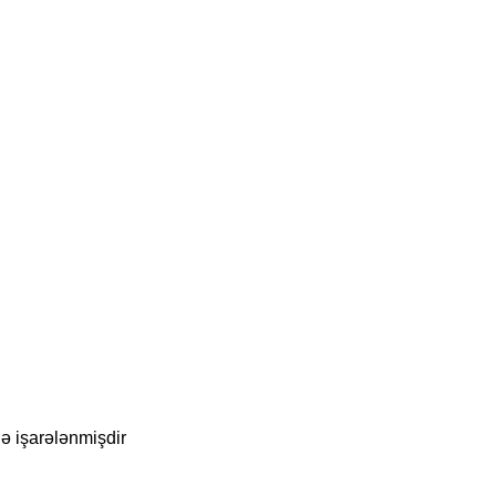
lə işarələnmişdir