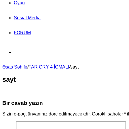
Oyun
Sosial Media
FORUM
Search
Əsas Səhifə
for
/
FAR CRY 4 İCMALI
/
sayt
sayt
Bir cavab yazın
Sizin e-poçt ünvanınız dərc edilməyəcəkdir.
Gərəkli sahələr
*
i