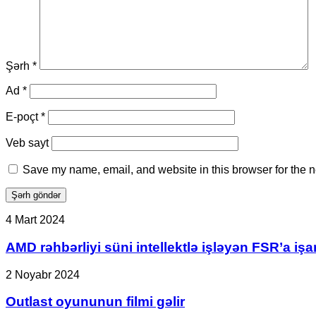
Şərh
*
Ad
*
E-poçt
*
Veb sayt
Save my name, email, and website in this browser for the n
AMD
4 Mart 2024
rəhbərliyi
süni
AMD rəhbərliyi süni intellektlə işləyən FSR’a işar
intellektlə
işləyən
Outlast
2 Noyabr 2024
FSR’a
oyununun
işarə
filmi
Outlast oyununun filmi gəlir
etdi.
gəlir