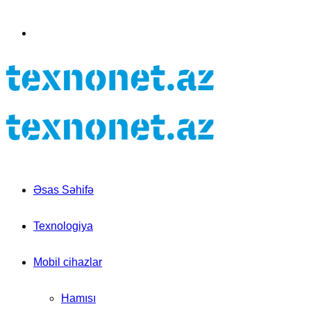
for
Switch
skin
Əsas Səhifə
Texnologiya
Mobil cihazlar
Hamısı