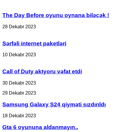
The Day Before oyunu oynana biləcək !
28 Dekabr 2023
Sərfəli internet paketləri
10 Dekabr 2023
Call of Duty aktyoru vəfat etdi
30 Dekabr 2023
Samsung
29 Dekabr 2023
Galaxy
S24
Samsung Galaxy S24 qiyməti sızdırıldı
qiyməti
sızdırıldı
Gta
18 Dekabr 2023
6
oyununa
Gta 6 oyununa aldanmayın..
aldanmayın..