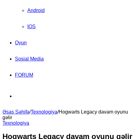
Android
IOS
Oyun
Sosial Media
FORUM
Search
Əsas Səhifə
for
/
Texnologiya
/
Hogwarts Legacy davam oyunu
gəlir
Texnologiya
Hogwarts Legacy davam oyunu gəlir