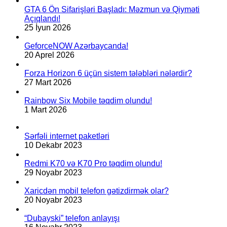
GTA 6 Ön Sifarişləri Başladı: Məzmun və Qiyməti
Açıqlandı!
25 İyun 2026
GeforceNOW Azərbaycanda!
20 Aprel 2026
Forza Horizon 6 üçün sistem tələbləri nələrdir?
27 Mart 2026
Rainbow Six Mobile təqdim olundu!
1 Mart 2026
Sərfəli internet paketləri
10 Dekabr 2023
Redmi K70 və K70 Pro təqdim olundu!
29 Noyabr 2023
Xaricdən mobil telefon gətizdirmək olar?
20 Noyabr 2023
“Dubayski” telefon anlayışı