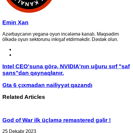
Emin Xan
Azərbaycanın yeganə oyun incələmə kanalı. Məqsədim
ölkədə oyun sektorunu inkişaf etdirməkdir. Dəstək olun.
Website
YouTube
Intel
Intel CEO'suna görə, NVIDIA'nın uğuru sırf "saf
CEO'suna
şans"dan qaynaqlanır.
görə,
NVIDIA'nın
Gta
Gta 6 çıxmadan nailiyyət qazandı
uğuru
6
sırf
çıxmadan
Related Articles
"saf
nailiyyət
şans"dan
qazandı
qaynaqlanır.
God of War ilk üçləmə remastered gəlir !
25 Dekabr 2023