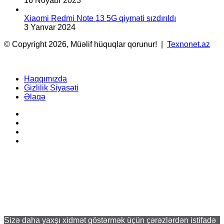
16 Noyabr 2023
Xiaomi Redmi Note 13 5G qiyməti sızdırıldı
3 Yanvar 2024
© Copyright 2026, Müəlif hüquqlar qorunur! |
Texnonet.az
Haqqımızda
Gizlilik Siyasəti
Əlaqə
Facebook
YouTube
Instagram
TikTok
Facebook
X
WhatsApp
Telegram
Back
to
top
button
Sizə daha yaxşı xidmət göstərmək üçün çərəzlərdən istifadə