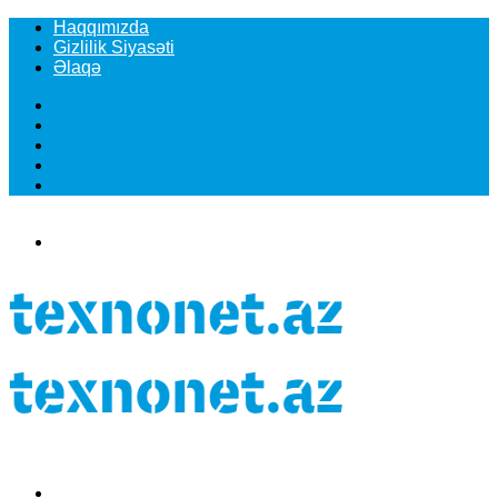
Haqqımızda
Gizlilik Siyasəti
Əlaqə
Facebook
YouTube
Instagram
TikTok
Switch
skin
Menu
Search