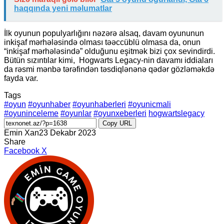
haqqında yeni məlumatlar
İlk oyunun populyarlığını nəzərə alsaq, davam oyununun
inkişaf mərhələsində olması təəccüblü olmasa da, onun
“inkişaf mərhələsində” olduğunu eşitmək bizi çox sevindirdi.
Bütün sızıntılar kimi, Hogwarts Legacy-nin davamı iddiaları
da rəsmi mənbə tərəfindən təsdiqlənənə qədər gözləməkdə
fayda var.
Tags
#oyun
#oyunhaber
#oyunhaberleri
#oyunicmali
#oyuninceleme
#oyunlar
#oyunxeberleri
hogwartslegacy
Copy URL
Emin Xan
23 Dekabr 2023
Share
LinkedIn
Tumblr
Pinterest
Reddit
VKontakte
Share
Print
Facebook
X
via
Email