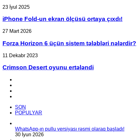
iPhone
23 İyul 2025
Fold-
un
iPhone Fold-un ekran ölçüsü ortaya çıxdı!
ekran
ölçüsü
Forza
27 Mart 2026
ortaya
Horizon
çıxdı!
6
Forza Horizon 6 üçün sistem tələbləri nələrdir?
üçün
sistem
Crimson
11 Dekabr 2023
tələbləri
Desert
nələrdir?
oyunu
Crimson Desert oyunu ertələndi
ertələndi
Facebook
YouTube
Instagram
TikTok
SON
POPULYAR
WhatsApp-ın pullu versiyası rəsmi olaraq başladı!
30 İyun 2026