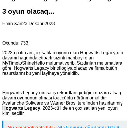
3 oyun olacaq...
Emin Xan
23 Dekabr 2023
Oxundu:
733
2023-cü ilin ən çox satılan oyunu olan Hogwarts Legacy-nin
davamı haqqında etibarlı sızıntı mənbəyi olan
MyTimetoShineHello məlumat verib. Sızdırılan məlumatlara
görə, Hogwarts Legacy bir trilogiya olacaq və firma bütün
resurslarını bu yeni layihəyə yönəldib.
Hogwarts Legacy-nin satış rekordları qırdığını nəzərə alsaq,
davam oyununun olması təəccüblü görünməməlidir.
Avalanche Software və Warner Bros. tərəfindən hazırlanmış
Hogwarts Legacy
, 2023-cü ildə ən çox satılan yeni oyun
kimi seçilir.
Sizə maraqlı gələ bilər
Gta 5 oyunu oğurlandı, Gta 6