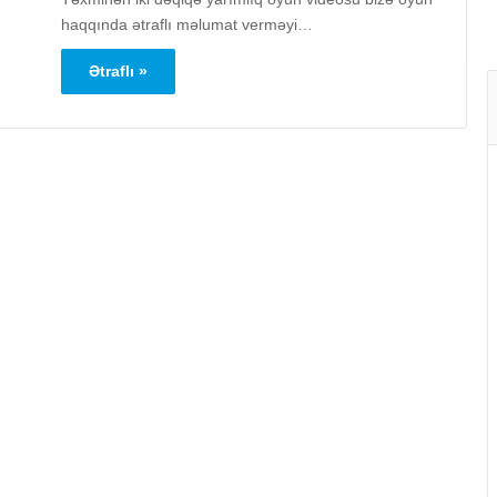
haqqında ətraflı məlumat verməyi…
Ətraflı »