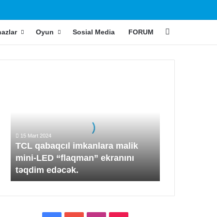
ch skin
Search for
hazlar
Oyun
Sosial Media
FORUM
TCL
qabaqcıl
imkanlara
malik
mini-
LED
15 Mart 2024
“flaqman”
TCL qabaqcıl imkanlara malik
ekranını
mini-LED “flaqman” ekranını
təqdim
təqdim edəcək.
edəcək.