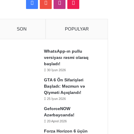
Facebook
YouTube
Instagram
TikTok
SON
POPULYAR
WhatsApp-ın pullu
versiyası rəsmi olaraq
başladı!
30 İyun 2026
GTA 6 Ön Sifarişləri
Başladı: Məzmun və
Qiyməti Açıqlandı!
25 İyun 2026
GeforceNOW
Azərbaycanda!
20 Aprel 2026
Forza Horizon 6 üçün