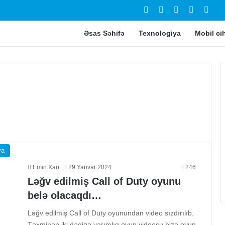
Facebook
YouTube
Instagram
TikTok
Swit
Əsas Səhifə
Texnologiya
Mobil ci
ya
Emin Xan
29 Yanvar 2024
246
Ləğv edilmiş Call of Duty oyunu
belə olacaqdı…
Ləğv edilmiş Call of Duty oyunundan video sızdırılıb.
Təxminən iki dəqiqə yarımlıq oyun videosu bizə oyun