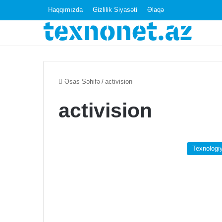
Haqqımızda
Gizlilik Siyasəti
Əlaqə
Əsas Səhifə
/
activision
activision
Texnologi