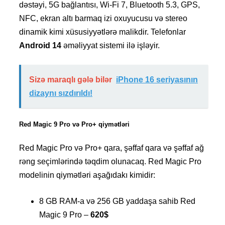
dəstəyi, 5G bağlantısı, Wi-Fi 7, Bluetooth 5.3, GPS,
NFC, ekran altı barmaq izi oxuyucusu və stereo
dinamik kimi xüsusiyyətlərə malikdir.
Telefonlar
Android 14
əməliyyat sistemi ilə işləyir.
Sizə maraqlı gələ bilər
iPhone 16 seriyasının
dizaynı sızdırıldı!
Red Magic 9 Pro və Pro+ qiymətləri
Red Magic Pro və Pro+ qara, şəffaf qara və şəffaf ağ
rəng seçimlərində təqdim olunacaq.
Red Magic Pro
modelinin qiymətləri aşağıdakı kimidir:
8 GB RAM-a və 256 GB yaddaşa sahib Red
Magic 9 Pro –
620$