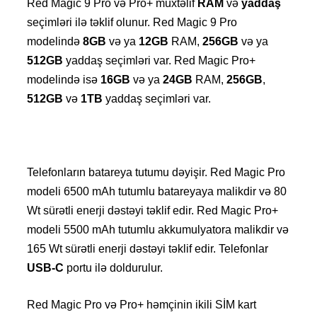
Red Magic 9 Pro və Pro+ müxtəlif
RAM
və
yaddaş
seçimləri ilə təklif olunur.
Red Magic 9 Pro
modelində
8GB
və ya
12GB
RAM,
256GB
və ya
512GB
yaddaş seçimləri var.
Red Magic Pro+
modelində isə
16GB
və ya
24GB
RAM,
256GB
,
512GB
və
1TB
yaddaş seçimləri var.
Telefonların batareya tutumu dəyişir.
Red Magic Pro
modeli 6500 mAh tutumlu batareyaya malikdir və 80
Wt sürətli enerji dəstəyi təklif edir.
Red Magic Pro+
modeli 5500 mAh tutumlu akkumulyatora malikdir və
165 Wt sürətli enerji dəstəyi təklif edir.
Telefonlar
USB-C
portu ilə doldurulur.
Red Magic Pro və Pro+ həmçinin ikili SİM kart