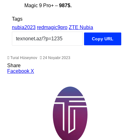
Magic 9 Pro+ –
987$.
Tags
nubia2023
redmagic9pro
ZTE Nubia
Copy URL
Tural Hüseynov
24 Noyabr 2023
Share
LinkedIn
Tumblr
Pinterest
Reddit
VKontakte
Share
Print
Facebook
X
via
Email