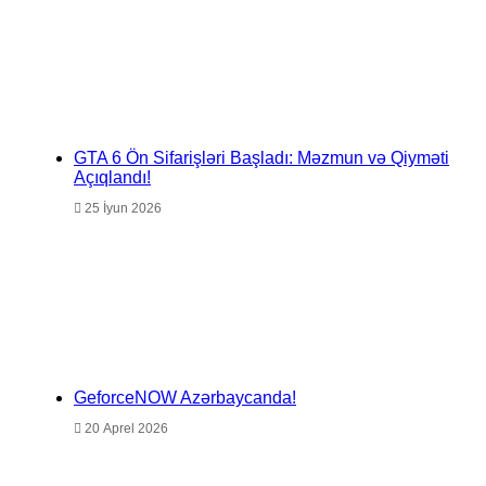
GTA 6 Ön Sifarişləri Başladı: Məzmun və Qiyməti
Açıqlandı!
25 İyun 2026
GeforceNOW Azərbaycanda!
20 Aprel 2026