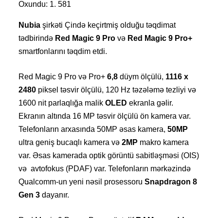
Oxundu:
1. 581
Nubia
şirkəti Çində keçirtmiş olduğu təqdimat
tədbirində
Red Magic 9 Pro
və
Red Magic 9 Pro+
smartfonlarını təqdim etdi.
Red Magic 9 Pro və Pro+
6,8
düym ölçülü,
1116 x
2480
piksel təsvir ölçülü, 120 Hz təzələmə tezliyi və
1600 nit parlaqlığa malik
OLED
ekranla gəlir.
Ekranın altında 16 MP təsvir ölçülü ön kamera var.
Telefonların arxasında 50MP əsas kamera,
50MP
ultra geniş bucaqlı kamera və
2MP
makro kamera
var.
Əsas kamerada optik görüntü sabitləşməsi (OIS)
və avtofokus (PDAF) var.
Telefonların mərkəzində
Qualcomm-un yeni nəsil prosessoru
Snapdragon 8
Gen 3
dayanır.