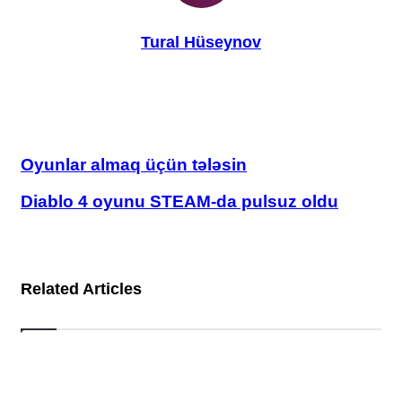
Tural Hüseynov
Website
Facebook
YouTube
Instagram
TikTok
Oyunlar
Oyunlar almaq üçün tələsin
almaq
üçün
Diablo
Diablo 4 oyunu STEAM-da pulsuz oldu
tələsin
4
oyunu
STEAM-
da
pulsuz
Related Articles
oldu