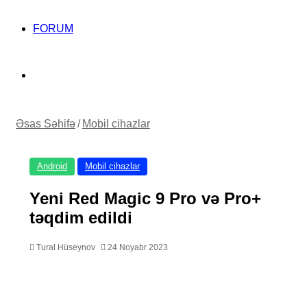
FORUM
Search
for
Əsas Səhifə
/
Mobil cihazlar
Android
Mobil cihazlar
Yeni Red Magic 9 Pro və Pro+
təqdim edildi
Tural Hüseynov
24 Noyabr 2023